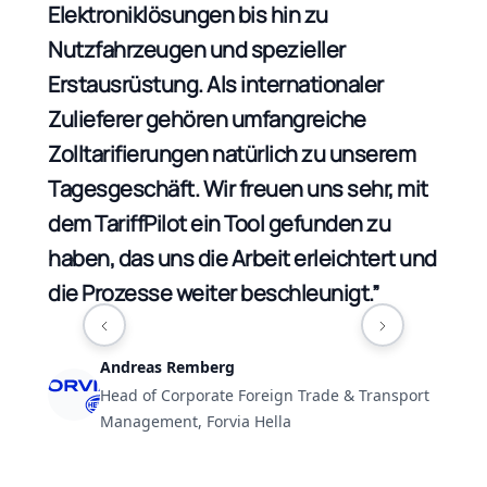
ung
Elektroniklösungen bis hin zu
Vor
Nutzfahrzeugen und spezieller
das
ert,
Erstausrüstung. Als internationaler
für
Zulieferer gehören umfangreiche
Bew
Zolltarifierungen natürlich zu unserem
Port
Tagesgeschäft. Wir freuen uns sehr, mit
dem TariffPilot ein Tool gefunden zu
haben, das uns die Arbeit erleichtert und
die Prozesse weiter beschleunigt.”
Andreas Remberg
Head of Corporate Foreign Trade & Transport
Management, Forvia Hella