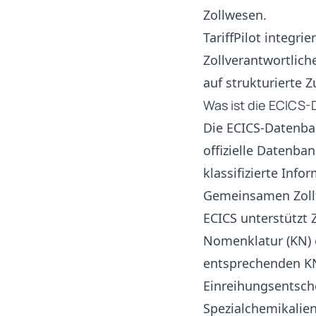
Zollwesen.
TariffPilot integri
Zollverantwortlich
auf strukturierte Z
Was ist die ECICS
Die ECICS-Datenba
offizielle Datenba
klassifizierte In
Gemeinsamen Zollt
ECICS unterstützt 
Nomenklatur (KN) 
entsprechenden KN-
Einreihungsentsch
Spezialchemikalien