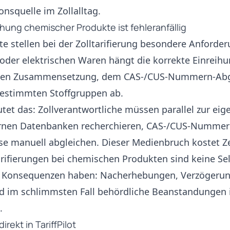
onsquelle im Zollalltag.
ihung chemischer Produkte ist fehleranfällig
 stellen bei der Zolltarifierung besondere Anforder
der elektrischen Waren hängt die korrekte Einreihu
en Zusammensetzung, dem CAS-/CUS-Nummern-Abgl
bestimmten Stoffgruppen ab.
utet das: Zollverantwortliche müssen parallel zur eig
ternen Datenbanken recherchieren, CAS-/CUS-Nummer
se manuell abgleichen. Dieser Medienbruch kostet Ze
tarifierungen bei chemischen Produkten sind keine Se
 Konsequenzen haben: Nacherhebungen, Verzögerun
nd im schlimmsten Fall behördliche Beanstandunge
.
rekt in TariffPilot