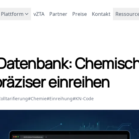
Plattform
vZTA
Partner
Preise
Kontakt
Ressourc
Datenbank: Chemisc
präziser einreihen
olltarifierung
#Chemie
#Einreihung
#KN-Code