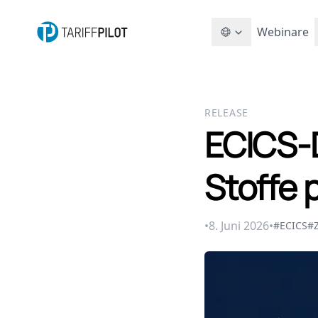
Webinare
RELEASE
ECICS-
Stoffe 
•
8. Juni 2026
•
#ECICS
#Z