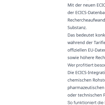
Mit der neuen ECICS
der ECICS-Datenban
Rechercheaufwand 
Substanz.
Das bedeutet konkr
während der Tarifi
offiziellen EU-Dat
sowie höhere Recht
Wer profitiert bes
Die ECICS-Integrat
chemischen Rohsto
pharmazeutischen 
oder technischen 
So funktioniert die 