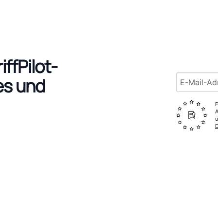
iffPilot-
Email addr
es und
F
A
ü