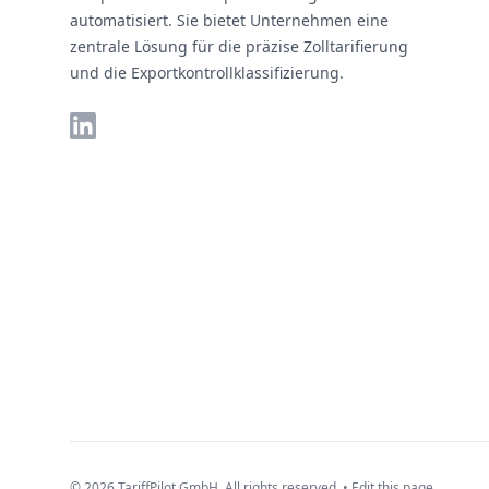
automatisiert. Sie bietet Unternehmen eine
zentrale Lösung für die präzise Zolltarifierung
und die Exportkontrollklassifizierung.
LinkedIn
© 2026 TariffPilot GmbH. All rights reserved. •
Edit this page