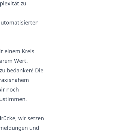
lexität zu
automatisierten
it einem Kreis
barem Wert.
 zu bedanken! Die
praxisnahem
wir noch
bzustimmen.
drücke, wir setzen
ckmeldungen und